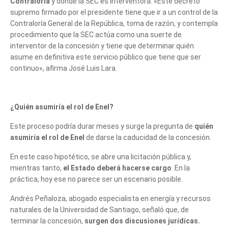
Contraloría
y donde la SEC es interventora. «Este decreto
supremo firmado por el presidente tiene que ir a un control de la
Contraloría General de la República, toma de razón, y contempla
procedimiento que la SEC actúa como una suerte de
interventor de la concesión y tiene que determinar quién
asume en definitiva este servicio público que tiene que ser
continuo», afirma José Luis Lara.
¿Quién asumiría el rol de Enel?
Este proceso podría durar meses y surge la pregunta de
quién
Cuéntanos, ¿Cómo
asumiría el rol de Enel
de darse la caducidad de la concesión.
te podemos ayudar?
En este caso hipotético, se abre una licitación pública y,
mientras tanto,
el Estado deberá hacerse cargo
. En la
práctica, hoy ese no parece ser un escenario posible.
Andrés Peñaloza, abogado especialista en energía y recursos
naturales de la Universidad de Santiago, señaló que, de
terminar la concesión,
surgen dos discusiones jurídicas.