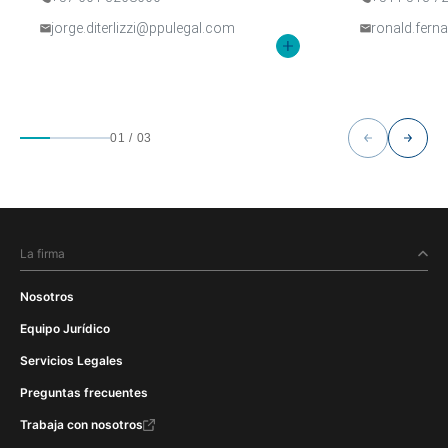
jorge.diterlizzi@ppulegal.com
ronald.fer
01
/
03
La firma
Nosotros
Equipo Jurídico
Servicios Legales
Preguntas frecuentes
Trabaja con nosotros