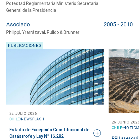
Potestad Reglamentaria Ministerio Secretaría
General de la Presidencia
Asociado
2005 - 2010
Philippi, Yrarrázaval, Pulido & Brunner
PUBLICACIONES
22 JULIO 2026
CHILE
NEWSFLASH
26 JUNIO 202
CHILE
NOTICI
Estado de Excepción Constitucional de
Catástrofe y Ley N°
16.282
PPU asesoró 