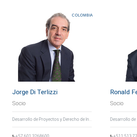
COLOMBIA
Jorge Di Terlizzi
Ronald F
Socio
Socio
Desarrollo de Proyectos y Derecho de Infraestructura, Derecho Público
+57 601 3268600
+511 513 7