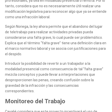
profesionales, ya sea en modalidad presencial o remota. Por lo
tanto, considera que no es necesariamente útil realizar una
modificación legislativa para reconocer algo que ya se entiende
como una infracción laboral.
Cuéntanos, ¿Cómo
Según Noriega, la ley ahora permite que el abandono del lugar
de teletrabajo para realizar actividades privadas pueda
te podemos ayudar?
considerarse una falta grave, lo cual puede ser problemático.
Explica que el término “falta grave” tiene una definición clara en
el marco normativo laboral y se asocia con justificaciones para
el despido.
Introducir la posibilidad de revertir a un trabajador a la
modalidad presencial como consecuencia de tal “falta grave”
mezcla conceptos y puede llevar a interpretaciones que
desproporcionen las penas, creando confusión sobre la
gravedad de la infracción y las consecuencias
correspondientes.
Monitoreo del Trabajo
Cavalié considera que este proyecto incentivará el uso de