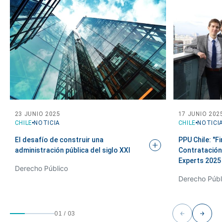
23 JUNIO 2025
17 JUNIO 202
CHILE
NOTICIA
CHILE
NOTICI
El desafío de construir una
PPU Chile: "F
administración pública del siglo
XXI
Contratación 
Experts
2025
Derecho Público
Derecho Públ
01
/
03