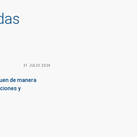
das
31 JULIO 2026
09 JULIO 2026
20 JULIO 2026
uen de manera
 obligarían a esperar
aciones y