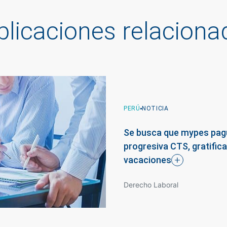
blicaciones relaciona
PERÚ
NOTICIA
PERÚ
NOTICIA
PERÚ
NOTICIA
Se busca que mypes pag
Ley Silla deja vacíos que
progresiva CTS, gratific
Sello
Baladí
al
reglamento
vacaciones
Derecho Laboral
Derecho Laboral
Derecho Laboral