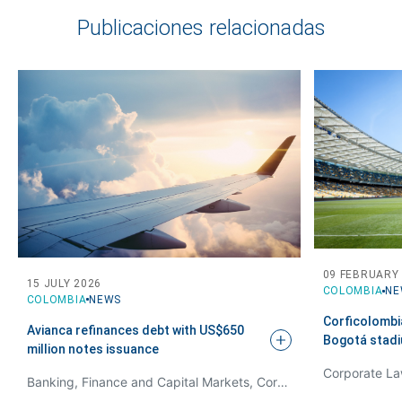
Publicaciones relacionadas
09 FEBRUARY
15 JULY 2026
COLOMBIA
NE
COLOMBIA
NEWS
Corficolombia
Avianca refinances debt with US$650
Bogotá stad
million notes
issuance
Corporate La
Banking, Finance and Capital Markets, Corporate Law / M&A