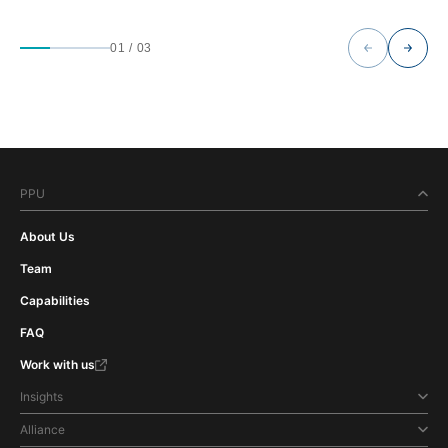
01
/
03
PPU
About Us
Team
Capabilities
FAQ
Work with us
Insights
Alliance