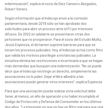
indemnización”, explica el socio de Diez Canseco Abogados,
Robert Venero.
Según información que el Indecopi envió a la comisión
parlamentaria, desde 2018 sólo se han aprobado dos
solicitudes para abrir un proceso ante el PJ por intereses
Tell us, how
difusos. De 2022 en adelante se presentaron otras dos
peticiones que no prosperaron. Para el socio del Estudio Muñiz,
can we help you?
Jesús Espinoza, el dictamen suprime barreras para que se
inicien los procesos judiciales. Hoy, el Indecopi actúa como filtro
que valida los motivos para llegar a instancias judiciales. La
iniciativa elimina las restricciones e incentivaría a que se hagan
más demandas que busquen una indemnización. “No se puede
decir que el Indecopi restringe un derecho, simplemente las
asociaciones no lo piden. Dejar el libre albedrío a las
asociaciones puede generar otros intereses”, explica Espinoza.
Para que una asociación pueda realizar esta solicitud debe
tener, al menos, un año de operación y no haber incumplido el
Código de Protección y Defensa del Consumidor en los últimos
dos años. “La impresión es que no hay un filtro real para que una