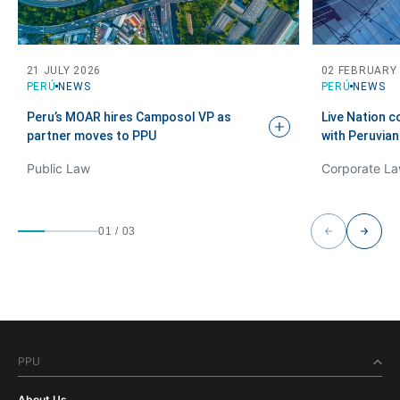
21 JULY 2026
02 FEBRUARY
PERÚ
NEWS
PERÚ
NEWS
Peru’s MOAR hires Camposol VP as
Live Nation 
partner moves to
PPU
with Peruvia
Public Law
Corporate La
01
/
03
PPU
About Us