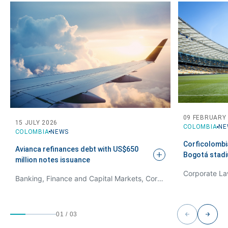
09 FEBRUARY
15 JULY 2026
COLOMBIA
NE
COLOMBIA
NEWS
Corficolombia
Avianca refinances debt with US$650
Bogotá stad
million notes
issuance
Corporate La
Banking, Finance and Capital Markets, Corporate Law / M&A
01
/
03