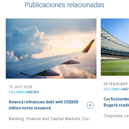
Publicaciones relacionadas
09 FEBRUARY
15 JULY 2026
COLOMBIA
NE
COLOMBIA
NEWS
Corficolombia
Avianca refinances debt with US$650
Bogotá stad
million notes
issuance
Corporate La
Banking, Finance and Capital Markets, Corporate Law / M&A