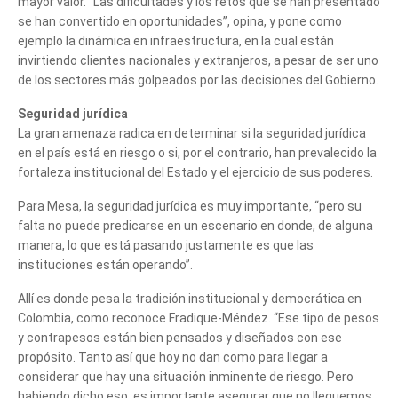
mayor valor. “Las dificultades y los retos que se han presentado
se han convertido en oportunidades”, opina, y pone como
ejemplo la dinámica en infraestructura, en la cual están
invirtiendo clientes nacionales y extranjeros, a pesar de ser uno
de los sectores más golpeados por las decisiones del Gobierno.
Seguridad jurídica
La gran amenaza radica en determinar si la seguridad jurídica
en el país está en riesgo o si, por el contrario, han prevalecido la
fortaleza institucional del Estado y el ejercicio de sus poderes.
Para Mesa, la seguridad jurídica es muy importante, “pero su
falta no puede predicarse en un escenario en donde, de alguna
manera, lo que está pasando justamente es que las
instituciones están operando”.
Allí es donde pesa la tradición institucional y democrática en
Colombia, como reconoce Fradique-Méndez. “Ese tipo de pesos
y contrapesos están bien pensados y diseñados con ese
propósito. Tanto así que hoy no dan como para llegar a
considerar que hay una situación inminente de riesgo. Pero
habiendo dicho eso, es importante asegurar que no lleguemos