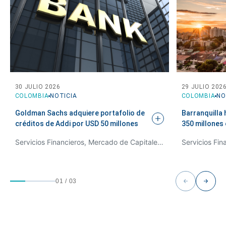
30 JULIO 2026
29 JULIO 202
COLOMBIA
NOTICIA
COLOMBIA
NO
Goldman Sachs adquiere portafolio de
Barranquilla 
créditos de Addi por USD 50
millones
350 millones
Servicios Financieros, Mercado de Capitales y Derecho Bancario
01
/
03