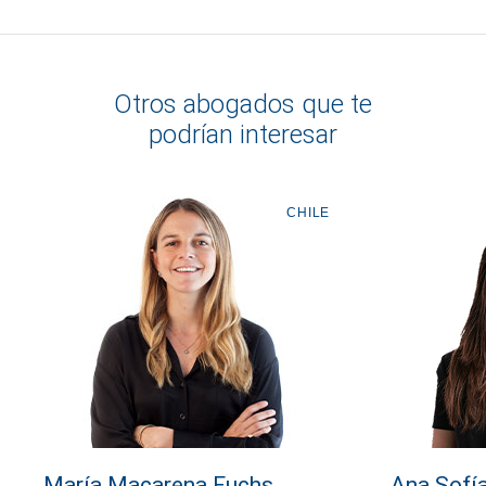
Otros abogados que te
podrían interesar
CHILE
María Macarena Fuchs
Ana Sofí