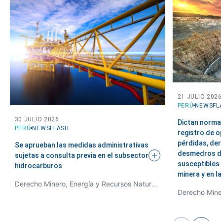
21 JULIO 202
PERÚ
NEWSFL
30 JULIO 2026
Dictan norma
PERÚ
NEWSFLASH
registro de o
pérdidas, de
Se aprueban las medidas administrativas
desmedros d
sujetas a consulta previa en el subsector
susceptibles 
hidrocarburos
minera y en l
Derecho Minero, Energía y Recursos Naturales, Desarrollo Sostenible y Derecho Ambiental