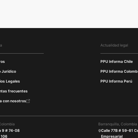
ma
Actualidad legal
ros
PPU Informa Chile
 Jurídico
PPU Informa Colomb
ios Legales
PPU Informa Perú
ntas frecuentes
a con nosotros
Colombia
Barranquilla, Colombia
a 9 # 74-08
Calle 77B # 59-61 C
 106
Empresarial