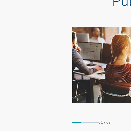
Pu
01
/
03