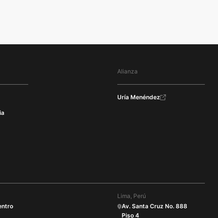
Alianza
Uría Menéndez
ia
Lima, Perú
entro
Av. Santa Cruz No. 888
Piso 4