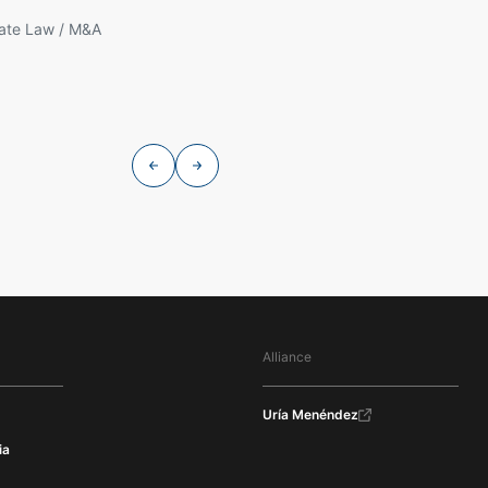
rate Law / M&A
Markets
Alliance
Uría Menéndez
ia