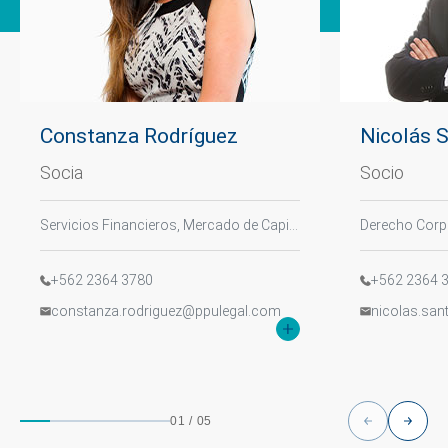
Constanza Rodríguez
Nicolás 
Socia
Socio
Servicios Financieros, Mercado de Capitales y Derecho Bancario, Derecho Corporativo / Fusiones y Adquisiciones, Derecho Venture Capital y Tech
+562 2364 3780
+562 2364 
constanza.rodriguez@ppulegal.com
nicolas.sa
01
/
05