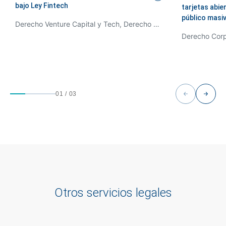
bajo Ley
Fintech
tarjetas abie
público
masi
Derecho Venture Capital y Tech, Derecho Corporativo / Fusiones y Adquisiciones
01
/
03
Otros servicios legales