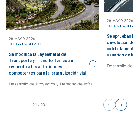
20 MAYO 202
PERÚ
NEWSFL
Se aprueban l
20 MAYO 2026
devolución d
PERÚ
NEWSFLASH
indebidament
Se modifica la Ley General de
usuarios de 
Transporte y Tránsito Terrestre
respecto a las autoridades
competentes para la jerarquización
vial
Desarrollo de Proyectos y Derecho de Infraestructura
01
/
03